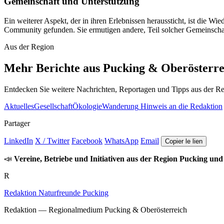
Gemeinschaft und Unterstützung
Ein weiterer Aspekt, der in ihren Erlebnissen heraussticht, ist die W
Community gefunden. Sie ermutigen andere, Teil solcher Gemeinschaf
Aus der Region
Mehr Berichte aus Pucking & Oberösterre
Entdecken Sie weitere Nachrichten, Reportagen und Tipps aus der Re
Aktuelles
Gesellschaft
Ökologie
Wanderung
Hinweis an die Redaktion
Partager
LinkedIn
X / Twitter
Facebook
WhatsApp
Email
Copier le lien
📣
Vereine, Betriebe und Initiativen aus der Region Pucking und
R
Redaktion Naturfreunde Pucking
Redaktion — Regionalmedium Pucking & Oberösterreich