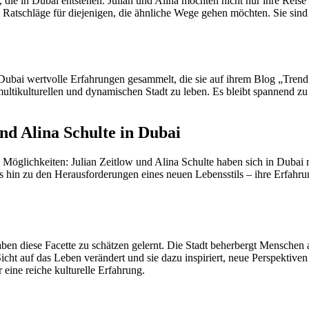
 die in Dubai entstehen. Julian und Alina möchten nicht nur ihre Reis
Ratschläge für diejenigen, die ähnliche Wege gehen möchten. Sie sind f
ubai wertvolle Erfahrungen gesammelt, die sie auf ihrem Blog „Trend H
o multikulturellen und dynamischen Stadt zu leben. Es bleibt spannend 
und Alina Schulte in Dubai
öglichkeiten: Julian Zeitlow und Alina Schulte haben sich in Dubai n
bis hin zu den Herausforderungen eines neuen Lebensstils – ihre Erfahr
aben diese Facette zu schätzen gelernt. Die Stadt beherbergt Menschen 
icht auf das Leben verändert und sie dazu inspiriert, neue Perspektiv
eine reiche kulturelle Erfahrung.