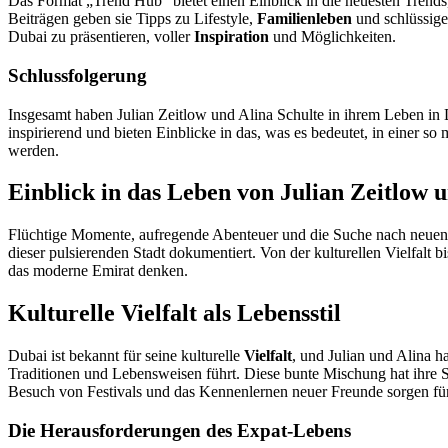
Das Format „Trend Hub“ bietet einen Einblick in die neuesten Trends,
Beiträgen geben sie Tipps zu Lifestyle,
Familienleben
und schlüssige 
Dubai zu präsentieren, voller
Inspiration
und Möglichkeiten.
Schlussfolgerung
Insgesamt haben Julian Zeitlow und Alina Schulte in ihrem Leben in D
inspirierend und bieten Einblicke in das, was es bedeutet, in einer s
werden.
Einblick in das Leben von Julian Zeitlow 
Flüchtige Momente, aufregende Abenteuer und die Suche nach neuen M
dieser pulsierenden Stadt dokumentiert. Von der kulturellen Vielfalt 
das moderne Emirat denken.
Kulturelle Vielfalt als Lebensstil
Dubai ist bekannt für seine kulturelle
Vielfalt
, und Julian und Alina h
Traditionen und Lebensweisen führt. Diese bunte Mischung hat ihre S
Besuch von Festivals und das Kennenlernen neuer Freunde sorgen für 
Die Herausforderungen des Expat-Lebens