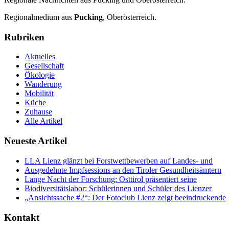
Regionalmedium aus
Pucking
, Oberösterreich.
Rubriken
Aktuelles
Gesellschaft
Ökologie
Wanderung
Mobilität
Küche
Zuhause
Alle Artikel
Neueste Artikel
LLA Lienz glänzt bei Forstwettbewerben auf Landes- und
Ausgedehnte Impfsessions an den Tiroler Gesundheitsämtern
Lange Nacht der Forschung: Osttirol präsentiert seine
Biodiversitätslabor: Schülerinnen und Schüler des Lienzer
„Ansichtssache #2“: Der Fotoclub Lienz zeigt beeindruckende
Kontakt