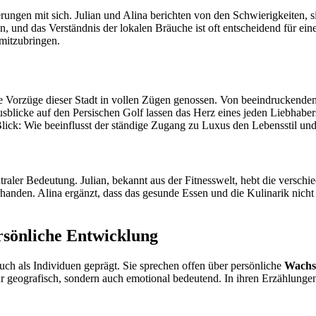
ungen mit sich. Julian und Alina berichten von den Schwierigkeiten, si
n, und das Verständnis der lokalen Bräuche ist oft entscheidend für ei
 mitzubringen.
e Vorzüge dieser Stadt in vollen Zügen genossen. Von beeindruckenden 
Ausblicke auf den Persischen Golf lassen das Herz eines jeden Liebhabe
Blick: Wie beeinflusst der ständige Zugang zu Luxus den Lebensstil un
aler Bedeutung. Julian, bekannt aus der Fitnesswelt, hebt die verschie
rhanden. Alina ergänzt, dass das gesunde Essen und die Kulinarik nich
rsönliche Entwicklung
auch als Individuen geprägt. Sie sprechen offen über persönliche
Wachs
ur geografisch, sondern auch emotional bedeutend. In ihren Erzählungen