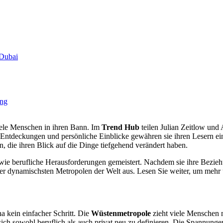
 Dubai
ung
iele Menschen in ihren Bann. Im
Trend Hub
teilen Julian Zeitlow und 
le Entdeckungen und persönliche Einblicke gewähren sie ihren Lesern e
, die ihren Blick auf die Dinge tiefgehend verändert haben.
owie berufliche Herausforderungen gemeistert. Nachdem sie ihre Bezie
der dynamischsten Metropolen der Welt aus. Lesen Sie weiter, um mehr 
 kein einfacher Schritt. Die
Wüstenmetropole
zieht viele Menschen m
 sich sowohl beruflich als auch privat neu zu definieren. Die Spannung