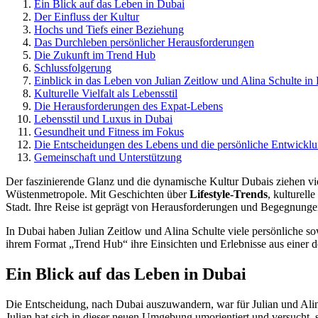
Ein Blick auf das Leben in Dubai
Der Einfluss der Kultur
Hochs und Tiefs einer Beziehung
Das Durchleben persönlicher Herausforderungen
Die Zukunft im Trend Hub
Schlussfolgerung
Einblick in das Leben von Julian Zeitlow und Alina Schulte in
Kulturelle Vielfalt als Lebensstil
Die Herausforderungen des Expat-Lebens
Lebensstil und Luxus in Dubai
Gesundheit und Fitness im Fokus
Die Entscheidungen des Lebens und die persönliche Entwickl
Gemeinschaft und Unterstützung
Der faszinierende Glanz und die dynamische Kultur Dubais ziehen v
Wüstenmetropole. Mit Geschichten über
Lifestyle-Trends
, kulturel
Stadt. Ihre Reise ist geprägt von Herausforderungen und Begegnungen
In Dubai haben Julian Zeitlow und Alina Schulte viele persönliche s
ihrem Format „Trend Hub“ ihre Einsichten und Erlebnisse aus einer 
Ein Blick auf das Leben in Dubai
Die Entscheidung, nach Dubai auszuwandern, war für Julian und Alina
Julian hat sich in dieser neuen Umgebung umorientiert und versucht,