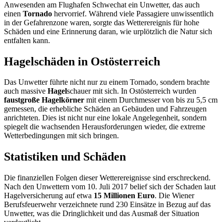
Anwesenden am Flughafen Schwechat ein Unwetter, das auch
einen
Tornado
hervorrief. Während viele Passagiere unwissentlich
in der Gefahrenzone waren, sorgte das Wetterereignis für hohe
Schäden und eine Erinnerung daran, wie urplötzlich die Natur sich
entfalten kann.
Hagelschäden in Ostösterreich
Das Unwetter führte nicht nur zu einem Tornado, sondern brachte
auch massive
Hagel
schauer mit sich. In Ostösterreich wurden
faustgroße Hagelkörner
mit einem Durchmesser von bis zu 5,5 cm
gemessen, die erhebliche Schäden an Gebäuden und Fahrzeugen
anrichteten. Dies ist nicht nur eine lokale Angelegenheit, sondern
spiegelt die wachsenden Herausforderungen wieder, die extreme
Wetterbedingungen mit sich bringen.
Statistiken und Schäden
Die finanziellen Folgen dieser Wetterereignisse sind erschreckend.
Nach den Unwettern vom 10. Juli 2017 belief sich der Schaden laut
Hagelversicherung auf etwa
15 Millionen Euro
. Die Wiener
Berufsfeuerwehr verzeichnete rund 230 Einsätze in Bezug auf das
Unwetter, was die Dringlichkeit und das Ausmaß der Situation