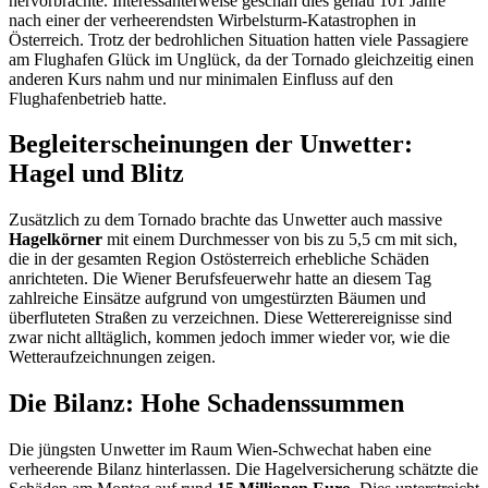
hervorbrachte. Interessanterweise geschah dies genau 101 Jahre
nach einer der verheerendsten Wirbelsturm-Katastrophen in
Österreich. Trotz der bedrohlichen Situation hatten viele Passagiere
am Flughafen Glück im Unglück, da der Tornado gleichzeitig einen
anderen Kurs nahm und nur minimalen Einfluss auf den
Flughafenbetrieb hatte.
Begleiterscheinungen der Unwetter:
Hagel und Blitz
Zusätzlich zu dem Tornado brachte das Unwetter auch massive
Hagelkörner
mit einem Durchmesser von bis zu 5,5 cm mit sich,
die in der gesamten Region Ostösterreich erhebliche Schäden
anrichteten. Die Wiener Berufsfeuerwehr hatte an diesem Tag
zahlreiche Einsätze aufgrund von umgestürzten Bäumen und
überfluteten Straßen zu verzeichnen. Diese Wetterereignisse sind
zwar nicht alltäglich, kommen jedoch immer wieder vor, wie die
Wetteraufzeichnungen zeigen.
Die Bilanz: Hohe Schadenssummen
Die jüngsten Unwetter im Raum Wien-Schwechat haben eine
verheerende Bilanz hinterlassen. Die Hagelversicherung schätzte die