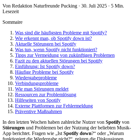
Von Redaktion Naturfreunde Pucking · 30. Juli 2025 · 5 Min.
Lesezeit
Sommaire
Was sind die häufigsten Probleme mit Spotify?
Wie erkennt man, ob Spotify down ist?
Aktuelle Störungen bei Spotify
Was tun, wenn Spotify nicht funktioniert?
Tipps zur Vermeidung von zukünftigen Problemen
Fazit zu den aktuellen Störungen bei Spotify
Einführung: Ist Spotify down?
Häufige Probleme bei Spotify
Wiedergabeprobleme
Verbindungsprobleme
Wie man Störungen meldet
Ressourcen zur Problemlösung
Hilfeseiten von Spotify
Externe Plattformen zur Fehlermeldung
Präventive Maßnahmen
In den letzten Wochen haben zahlreiche Nutzer von
Spotify
von
Störungen
und Problemen bei der Nutzung der beliebten Musik-
App berichtet. Fragen wie „Ist
Spotify down
?“ oder „Warum
funktioniert die Wiedergabe nicht?“, prägen die Diskussionen