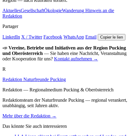
Region — nach Rubriken sortiert.
Aktuelles
Gesellschaft
Ökologie
Wanderung
Hinweis an die
Redaktion
Partager
LinkedIn
X / Twitter
Facebook
WhatsApp
Email
Copier le lien
📣
Vereine, Betriebe und Initiativen aus der Region Pucking
und Oberösterreich
— Sie haben eine Nachricht, Veranstaltung
oder Kooperation für uns?
Kontakt aufnehmen →
R
Redaktion Naturfreunde Pucking
Redaktion — Regionalmedium Pucking & Oberösterreich
Redaktionsteam der Naturfreunde Pucking — regional verankert,
unabhängig, seit Jahren aktiv.
Mehr über die Redaktion →
Das könnte Sie auch interessieren