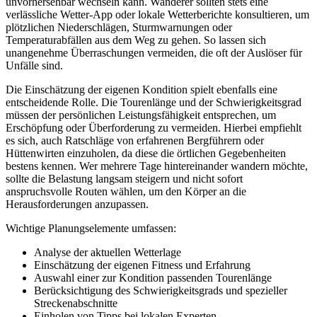
unvorhersehbar wechseln kann. Wanderer sollten stets eine
verlässliche Wetter-App oder lokale Wetterberichte konsultieren, um
plötzlichen Niederschlägen, Sturmwarnungen oder
Temperaturabfällen aus dem Weg zu gehen. So lassen sich
unangenehme Überraschungen vermeiden, die oft der Auslöser für
Unfälle sind.
Die Einschätzung der eigenen Kondition spielt ebenfalls eine
entscheidende Rolle. Die Tourenlänge und der Schwierigkeitsgrad
müssen der persönlichen Leistungsfähigkeit entsprechen, um
Erschöpfung oder Überforderung zu vermeiden. Hierbei empfiehlt
es sich, auch Ratschläge von erfahrenen Bergführern oder
Hüttenwirten einzuholen, da diese die örtlichen Gegebenheiten
bestens kennen. Wer mehrere Tage hintereinander wandern möchte,
sollte die Belastung langsam steigern und nicht sofort
anspruchsvolle Routen wählen, um den Körper an die
Herausforderungen anzupassen.
Wichtige Planungselemente umfassen:
Analyse der aktuellen Wetterlage
Einschätzung der eigenen Fitness und Erfahrung
Auswahl einer zur Kondition passenden Tourenlänge
Berücksichtigung des Schwierigkeitsgrads und spezieller
Streckenabschnitte
Einholen von Tipps bei lokalen Experten