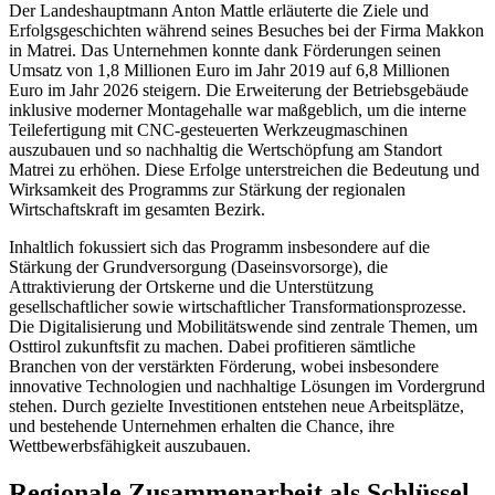
Der Landeshauptmann Anton Mattle erläuterte die Ziele und
Erfolgsgeschichten während seines Besuches bei der Firma Makkon
in Matrei. Das Unternehmen konnte dank Förderungen seinen
Umsatz von 1,8 Millionen Euro im Jahr 2019 auf 6,8 Millionen
Euro im Jahr 2026 steigern. Die Erweiterung der Betriebsgebäude
inklusive moderner Montagehalle war maßgeblich, um die interne
Teilefertigung mit CNC-gesteuerten Werkzeugmaschinen
auszubauen und so nachhaltig die Wertschöpfung am Standort
Matrei zu erhöhen. Diese Erfolge unterstreichen die Bedeutung und
Wirksamkeit des Programms zur Stärkung der regionalen
Wirtschaftskraft im gesamten Bezirk.
Inhaltlich fokussiert sich das Programm insbesondere auf die
Stärkung der Grundversorgung (Daseinsvorsorge), die
Attraktivierung der Ortskerne und die Unterstützung
gesellschaftlicher sowie wirtschaftlicher Transformationsprozesse.
Die Digitalisierung und Mobilitätswende sind zentrale Themen, um
Osttirol zukunftsfit zu machen. Dabei profitieren sämtliche
Branchen von der verstärkten Förderung, wobei insbesondere
innovative Technologien und nachhaltige Lösungen im Vordergrund
stehen. Durch gezielte Investitionen entstehen neue Arbeitsplätze,
und bestehende Unternehmen erhalten die Chance, ihre
Wettbewerbsfähigkeit auszubauen.
Regionale Zusammenarbeit als Schlüssel