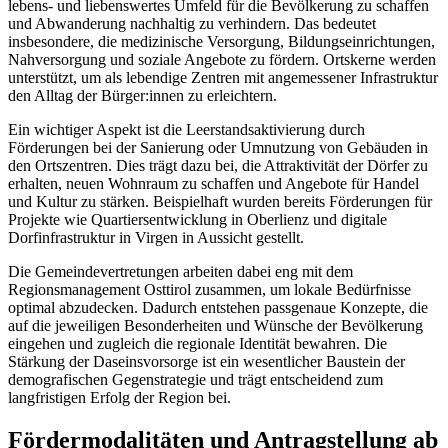
lebens- und liebenswertes Umfeld für die Bevölkerung zu schaffen
und Abwanderung nachhaltig zu verhindern. Das bedeutet
insbesondere, die medizinische Versorgung, Bildungseinrichtungen,
Nahversorgung und soziale Angebote zu fördern. Ortskerne werden
unterstützt, um als lebendige Zentren mit angemessener Infrastruktur
den Alltag der Bürger:innen zu erleichtern.
Ein wichtiger Aspekt ist die Leerstandsaktivierung durch
Förderungen bei der Sanierung oder Umnutzung von Gebäuden in
den Ortszentren. Dies trägt dazu bei, die Attraktivität der Dörfer zu
erhalten, neuen Wohnraum zu schaffen und Angebote für Handel
und Kultur zu stärken. Beispielhaft wurden bereits Förderungen für
Projekte wie Quartiersentwicklung in Oberlienz und digitale
Dorfinfrastruktur in Virgen in Aussicht gestellt.
Die Gemeindevertretungen arbeiten dabei eng mit dem
Regionsmanagement Osttirol zusammen, um lokale Bedürfnisse
optimal abzudecken. Dadurch entstehen passgenaue Konzepte, die
auf die jeweiligen Besonderheiten und Wünsche der Bevölkerung
eingehen und zugleich die regionale Identität bewahren. Die
Stärkung der Daseinsvorsorge ist ein wesentlicher Baustein der
demografischen Gegenstrategie und trägt entscheidend zum
langfristigen Erfolg der Region bei.
Fördermodalitäten und Antragstellung ab