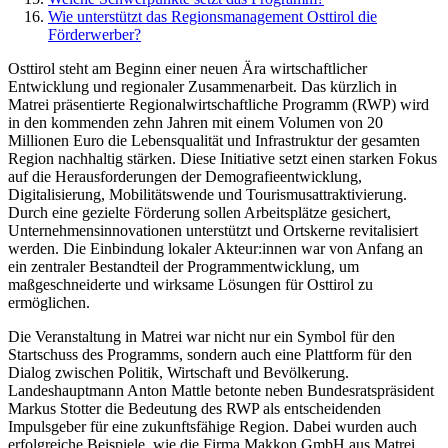
Wie unterstützt das Regionsmanagement Osttirol die
Förderwerber?
Osttirol steht am Beginn einer neuen Ära wirtschaftlicher
Entwicklung und regionaler Zusammenarbeit. Das kürzlich in
Matrei präsentierte Regionalwirtschaftliche Programm (RWP) wird
in den kommenden zehn Jahren mit einem Volumen von 20
Millionen Euro die Lebensqualität und Infrastruktur der gesamten
Region nachhaltig stärken. Diese Initiative setzt einen starken Fokus
auf die Herausforderungen der Demografieentwicklung,
Digitalisierung, Mobilitätswende und Tourismusattraktivierung.
Durch eine gezielte Förderung sollen Arbeitsplätze gesichert,
Unternehmensinnovationen unterstützt und Ortskerne revitalisiert
werden. Die Einbindung lokaler Akteur:innen war von Anfang an
ein zentraler Bestandteil der Programmentwicklung, um
maßgeschneiderte und wirksame Lösungen für Osttirol zu
ermöglichen.
Die Veranstaltung in Matrei war nicht nur ein Symbol für den
Startschuss des Programms, sondern auch eine Plattform für den
Dialog zwischen Politik, Wirtschaft und Bevölkerung.
Landeshauptmann Anton Mattle betonte neben Bundesratspräsident
Markus Stotter die Bedeutung des RWP als entscheidenden
Impulsgeber für eine zukunftsfähige Region. Dabei wurden auch
erfolgreiche Beispiele, wie die Firma Makkon GmbH aus Matrei,