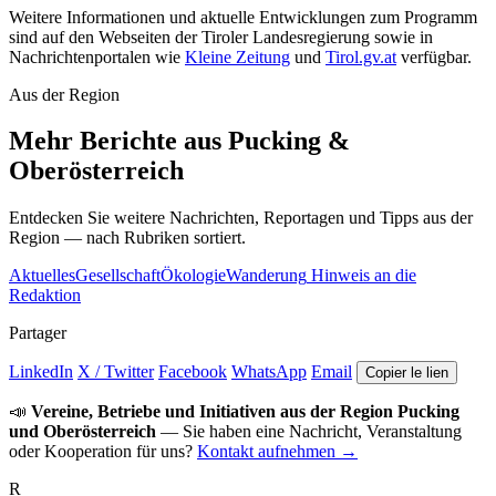
Weitere Informationen und aktuelle Entwicklungen zum Programm
sind auf den Webseiten der Tiroler Landesregierung sowie in
Nachrichtenportalen wie
Kleine Zeitung
und
Tirol.gv.at
verfügbar.
Aus der Region
Mehr Berichte aus Pucking &
Oberösterreich
Entdecken Sie weitere Nachrichten, Reportagen und Tipps aus der
Region — nach Rubriken sortiert.
Aktuelles
Gesellschaft
Ökologie
Wanderung
Hinweis an die
Redaktion
Partager
LinkedIn
X / Twitter
Facebook
WhatsApp
Email
Copier le lien
📣
Vereine, Betriebe und Initiativen aus der Region Pucking
und Oberösterreich
— Sie haben eine Nachricht, Veranstaltung
oder Kooperation für uns?
Kontakt aufnehmen →
R