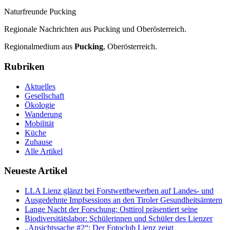
Naturfreunde Pucking
Regionale Nachrichten aus Pucking und Oberösterreich.
Regionalmedium aus
Pucking
, Oberösterreich.
Rubriken
Aktuelles
Gesellschaft
Ökologie
Wanderung
Mobilität
Küche
Zuhause
Alle Artikel
Neueste Artikel
LLA Lienz glänzt bei Forstwettbewerben auf Landes- und
Ausgedehnte Impfsessions an den Tiroler Gesundheitsämtern
Lange Nacht der Forschung: Osttirol präsentiert seine
Biodiversitätslabor: Schülerinnen und Schüler des Lienzer
„Ansichtssache #2“: Der Fotoclub Lienz zeigt