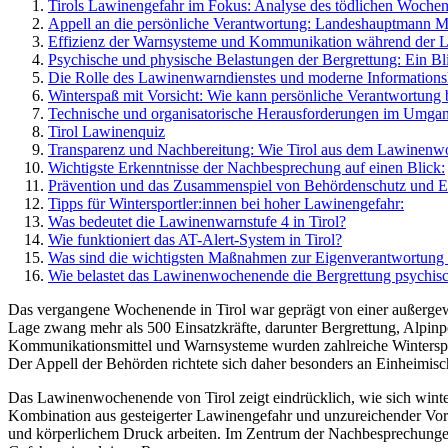
Tirols Lawinengefahr im Fokus: Analyse des tödlichen Woche
Appell an die persönliche Verantwortung: Landeshauptmann Mat
Effizienz der Warnsysteme und Kommunikation während der L
Psychische und physische Belastungen der Bergrettung: Ein Bli
Die Rolle des Lawinenwarndienstes und moderne Informations
Winterspaß mit Vorsicht: Wie kann persönliche Verantwortung
Technische und organisatorische Herausforderungen im Umg
Tirol Lawinenquiz
Transparenz und Nachbereitung: Wie Tirol aus dem Lawinenw
Wichtigste Erkenntnisse der Nachbesprechung auf einen Blick:
Prävention und das Zusammenspiel von Behördenschutz und E
Tipps für Wintersportler:innen bei hoher Lawinengefahr:
Was bedeutet die Lawinenwarnstufe 4 in Tirol?
Wie funktioniert das AT-Alert-System in Tirol?
Was sind die wichtigsten Maßnahmen zur Eigenverantwortung
Wie belastet das Lawinenwochenende die Bergrettung psychis
Das vergangene Wochenende in Tirol war geprägt von einer außergew
Lage zwang mehr als 500 Einsatzkräfte, darunter Bergrettung, Alpinp
Kommunikationsmittel und Warnsysteme wurden zahlreiche Wintersport
Der Appell der Behörden richtete sich daher besonders an Einheimisch
Das Lawinenwochenende von Tirol zeigt eindrücklich, wie sich wint
Kombination aus gesteigerter Lawinengefahr und unzureichender Vorsic
und körperlichem Druck arbeiten. Im Zentrum der Nachbesprechungen