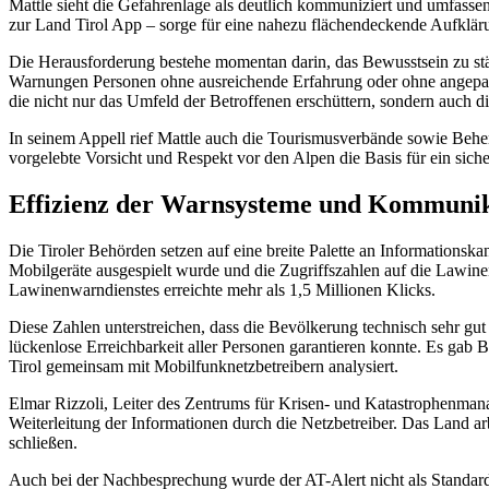
Mattle sieht die Gefahrenlage als deutlich kommuniziert und umfasse
zur Land Tirol App – sorge für eine nahezu flächendeckende Aufkläru
Die Herausforderung bestehe momentan darin, das Bewusstsein zu stär
Warnungen Personen ohne ausreichende Erfahrung oder ohne angepasst
die nicht nur das Umfeld der Betroffenen erschüttern, sondern auch di
In seinem Appell rief Mattle auch die Tourismusverbände sowie Beherb
vorgelebte Vorsicht und Respekt vor den Alpen die Basis für ein siche
Effizienz der Warnsysteme und Kommunik
Die Tiroler Behörden setzen auf eine breite Palette an Informations
Mobilgeräte ausgespielt wurde und die Zugriffszahlen auf die Lawinen
Lawinenwarndienstes erreichte mehr als 1,5 Millionen Klicks.
Diese Zahlen unterstreichen, dass die Bevölkerung technisch sehr gut 
lückenlose Erreichbarkeit aller Personen garantieren konnte. Es g
Tirol gemeinsam mit Mobilfunknetzbetreibern analysiert.
Elmar Rizzoli, Leiter des Zentrums für Krisen- und Katastrophenmana
Weiterleitung der Informationen durch die Netzbetreiber. Das Land ar
schließen.
Auch bei der Nachbesprechung wurde der AT-Alert nicht als Standard