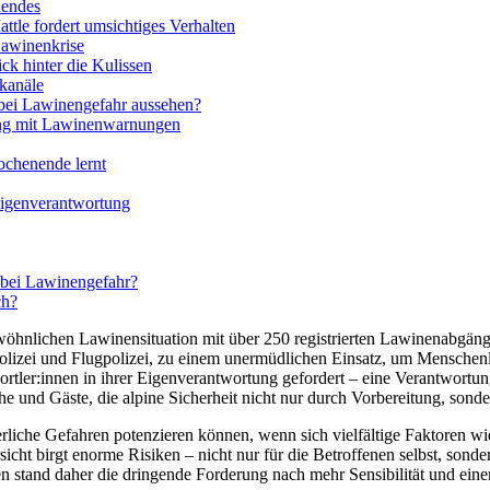
nendes
tle fordert umsichtiges Verhalten
awinenkrise
ck hinter die Kulissen
kanäle
 bei Lawinengefahr aussehen?
ang mit Lawinenwarnungen
ochenende lernt
igenverantwortung
 bei Lawinengefahr?
ch?
öhnlichen Lawinensituation mit über 250 registrierten Lawinenabgäng
olizei und Flugpolizei, zu einem unermüdlichen Einsatz, um Menschenl
ler:innen in ihrer Eigenverantwortung gefordert – eine Verantwortun
e und Gäste, die alpine Sicherheit nicht nur durch Vorbereitung, sonde
erliche Gefahren potenzieren können, wenn sich vielfältige Faktore
ht birgt enorme Risiken – nicht nur für die Betroffenen selbst, sonde
 stand daher die dringende Forderung nach mehr Sensibilität und ei