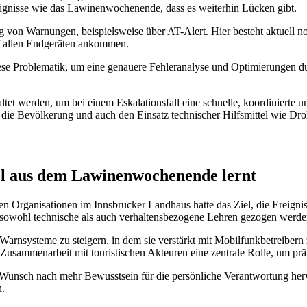
gnisse wie das Lawinenwochenende, dass es weiterhin Lücken gibt.
ng von Warnungen, beispielsweise über AT-Alert. Hier besteht aktuell 
f allen Endgeräten ankommen.
iese Problematik, um eine genauere Fehleranalyse und Optimierungen du
tet werden, um bei einem Eskalationsfall eine schnelle, koordinierte un
 die Bevölkerung und auch den Einsatz technischer Hilfsmittel wie Droh
ol aus dem Lawinenwochenende lernt
 Organisationen im Innsbrucker Landhaus hatte das Ziel, die Ereignis
ass sowohl technische als auch verhaltensbezogene Lehren gezogen werd
 Warnsysteme zu steigern, in dem sie verstärkt mit Mobilfunkbetreibern
e Zusammenarbeit mit touristischen Akteuren eine zentrale Rolle, um 
 Wunsch nach mehr Bewusstsein für die persönliche Verantwortung herv
n.