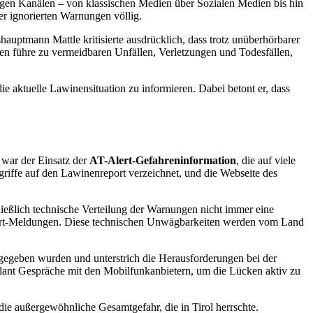
tigen Kanälen – von klassischen Medien über Sozialen Medien bis hin
er ignorierten Warnungen völlig.
uptmann Mattle kritisierte ausdrücklich, dass trotz unüberhörbarer
en führe zu vermeidbaren Unfällen, Verletzungen und Todesfällen,
e aktuelle Lawinensituation zu informieren. Dabei betont er, dass
 war der Einsatz der
AT-Alert-Gefahreninformation
, die auf viele
griffe auf den Lawinenreport verzeichnet, und die Webseite des
chließlich technische Verteilung der Warnungen nicht immer eine
-Alert-Meldungen. Diese technischen Unwägbarkeiten werden vom Land
sgegeben wurden und unterstrich die Herausforderungen bei der
 plant Gespräche mit den Mobilfunkanbietern, um die Lücken aktiv zu
e außergewöhnliche Gesamtgefahr, die in Tirol herrschte.