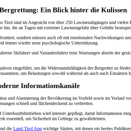
Bergrettung: Ein Blick hinter die Kulissen
g in Tirol sind im Angesicht von über 250 Lawinenabgängen und viele
fte hin, die an Tagen mit extremer Lawinengefahr über Gebühr beanspr
onfrontiert, sondern müssen auch oft mit emotionalen Nachwirkungen u
und immer wieder neue psychologische Unterstützung.
ahrene Skifahrer und Variantenfahrer trotz Warnungen abseits der gesic
tiativen eingeführt, um die Widerstandsfähigkeit der Bergretter zu fö
 zusammen, um Belastungen sowohl während als auch nach Einsätzen be
oderne Informationskanäle
mation und Alarmierung der Bevölkerung im Vorfeld sowie im Verlauf vo
arnungen schnell und flächendeckend zu verbreiten.
nterkunftsbetrieben wird intensiv gepflegt, damit Informationen mög
rk essentiell, um Sicherheit im Gebirge zu gewährleisten.
und die
Land Tirol App
wichtige Säulen, mit denen ein breites Publikum 