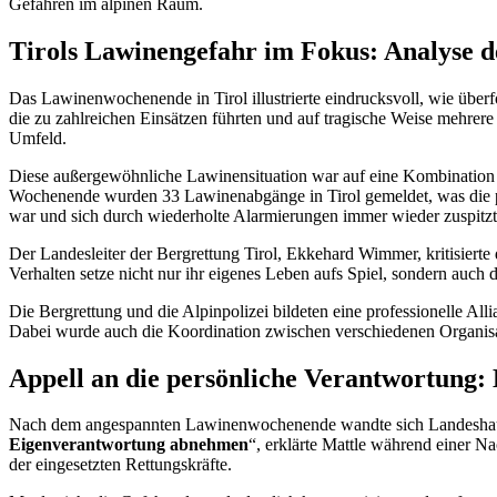
Gefahren im alpinen Raum.
Tirols Lawinengefahr im Fokus: Analyse 
Das Lawinenwochenende in Tirol illustrierte eindrucksvoll, wie übe
die zu zahlreichen Einsätzen führten und auf tragische Weise mehre
Umfeld.
Diese außergewöhnliche Lawinensituation war auf eine Kombination
Wochenende wurden 33 Lawinenabgänge in Tirol gemeldet, was die prek
war und sich durch wiederholte Alarmierungen immer wieder zuspitzt
Der Landesleiter der Bergrettung Tirol, Ekkehard Wimmer, kritisierte
Verhalten setze nicht nur ihr eigenes Leben aufs Spiel, sondern auch
Die Bergrettung und die Alpinpolizei bildeten eine professionelle Al
Dabei wurde auch die Koordination zwischen verschiedenen Organisati
Appell an die persönliche Verantwortung:
Nach dem angespannten Lawinenwochenende wandte sich Landeshauptm
Eigenverantwortung abnehmen
“, erklärte Mattle während einer N
der eingesetzten Rettungskräfte.