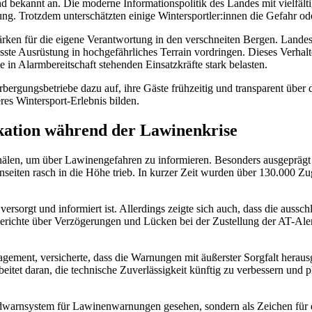
nd bekannt an. Die moderne Informationspolitik des Landes mit vielfäl
ng. Trotzdem unterschätzten einige Wintersportler:innen die Gefahr od
ken für die eigene Verantwortung in den verschneiten Bergen. Landesha
e Ausrüstung in hochgefährliches Terrain vordringen. Dieses Verhalt
e in Alarmbereitschaft stehenden Einsatzkräfte stark belasten.
ergungsbetriebe dazu auf, ihre Gäste frühzeitig und transparent über di
res Wintersport-Erlebnis bilden.
ation während der Lawinenkrise
kanälen, um über Lawinengefahren zu informieren. Besonders ausgeprägt
seiten rasch in die Höhe trieb. In kurzer Zeit wurden über 130.000 Zu
versorgt und informiert ist. Allerdings zeigte sich auch, dass die auss
ab Berichte über Verzögerungen und Lücken bei der Zustellung der AT
gement, versicherte, dass die Warnungen mit äußerster Sorgfalt herau
beitet daran, die technische Zuverlässigkeit künftig zu verbessern und
warnsystem für Lawinenwarnungen gesehen, sondern als Zeichen für di