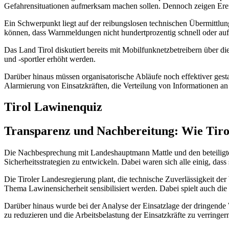
Gefahrensituationen aufmerksam machen sollen. Dennoch zeigen Erei
Ein Schwerpunkt liegt auf der reibungslosen technischen Übermittlu
können, dass Warnmeldungen nicht hundertprozentig schnell oder au
Das Land Tirol diskutiert bereits mit Mobilfunknetzbetreibern über d
und -sportler erhöht werden.
Darüber hinaus müssen organisatorische Abläufe noch effektiver gestal
Alarmierung von Einsatzkräften, die Verteilung von Informationen an
Tirol Lawinenquiz
Transparenz und Nachbereitung: Wie Tir
Die Nachbesprechung mit Landeshauptmann Mattle und den beteiligten
Sicherheitsstrategien zu entwickeln. Dabei waren sich alle einig, d
Die Tiroler Landesregierung plant, die technische Zuverlässigkeit der
Thema Lawinensicherheit sensibilisiert werden. Dabei spielt auch di
Darüber hinaus wurde bei der Analyse der Einsatzlage der dringende
zu reduzieren und die Arbeitsbelastung der Einsatzkräfte zu verringer