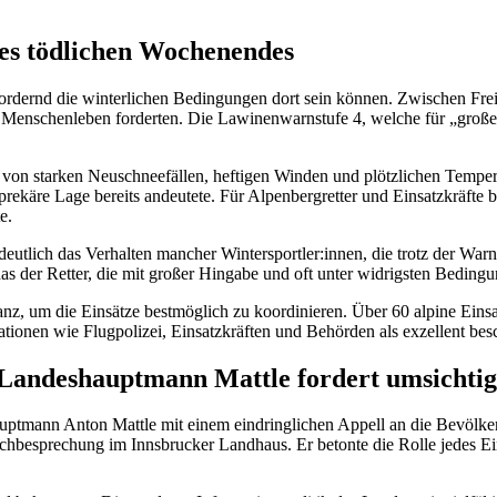
des tödlichen Wochenendes
rfordernd die winterlichen Bedingungen dort sein können. Zwischen Fr
re Menschenleben forderten. Die Lawinenwarnstufe 4, welche für „groß
 von starken Neuschneefällen, heftigen Winden und plötzlichen Tempe
äre Lage bereits andeutete. Für Alpenbergretter und Einsatzkräfte be
e.
 deutlich das Verhalten mancher Wintersportler:innen, die trotz der Wa
 das der Retter, die mit großer Hingabe und oft unter widrigsten Beding
lianz, um die Einsätze bestmöglich zu koordinieren. Über 60 alpine Ein
onen wie Flugpolizei, Einsatzkräften und Behörden als exzellent besch
 Landeshauptmann Mattle fordert umsichtig
ann Anton Mattle mit einem eindringlichen Appell an die Bevölkerun
achbesprechung im Innsbrucker Landhaus. Er betonte die Rolle jedes Ein