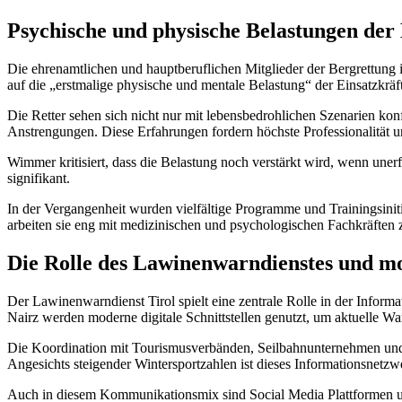
Psychische und physische Belastungen der 
Die ehrenamtlichen und hauptberuflichen Mitglieder der Bergrettun
auf die „erstmalige physische und mentale Belastung“ der Einsatzkrä
Die Retter sehen sich nicht nur mit lebensbedrohlichen Szenarien k
Anstrengungen. Diese Erfahrungen fordern höchste Professionalität 
Wimmer kritisiert, dass die Belastung noch verstärkt wird, wenn unerf
signifikant.
In der Vergangenheit wurden vielfältige Programme und Trainingsini
arbeiten sie eng mit medizinischen und psychologischen Fachkräften
Die Rolle des Lawinenwarndienstes und m
Der Lawinenwarndienst Tirol spielt eine zentrale Rolle in der Infor
Nairz werden moderne digitale Schnittstellen genutzt, um aktuelle W
Die Koordination mit Tourismusverbänden, Seilbahnunternehmen und U
Angesichts steigender Wintersportzahlen ist dieses Informationsnetzwe
Auch in diesem Kommunikationsmix sind Social Media Plattformen 