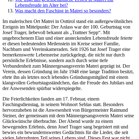
Lebensfreude im Alter bei?
Was macht den Fasching in Matrei so besonders?
Im malerischen Ort Matrei in Osttirol stand ein außergewöhnliches
Ereignis im Mittelpunkt: Der Anlass war der 100. Geburtstag von
Josef Trager, liebevoll bekannt als „Trattner Sepp“. Mit
ungebrochenem Elan und einer ansteckenden Lebensfreude feierte
er diesen bedeutenden Meilenstein im Kreise seiner Familie,
Nachbarn und Vereinskameraden. Seit 1926 hat Josef Trager eine
bemerkenswerte Lebensreise zurückgelegt, die nicht nur durch
persönliche Erlebnisse, sondern auch durch seine tiefe
Verbundenheit zum Männergesangsverein Matrei geprägt ist. Der
Verein, dessen Gründung im Jahr 1948 eine lange Tradition besitzt,
ehrte ihn als letztes noch lebendes Gründungsmitglied mit einem
klangvollen Geburtstagsständchen, das die Freude des Jubilars und
der Anwesenden spürbar widerspiegelte.
Die Feierlichkeiten fanden am 17. Februar, einem
Faschingsdienstag, in seinem Wohnort Seblas statt. Besonders
hervorzuheben ist die Anwesenheit von Bürgermeister Raimund
Steiner, der gemeinsam mit dem Männergesangsverein Matrei seine
Glückwünsche überbrachte. Der Abend wurde zu einem
bewegenden Erlebnis, denn Josef Trager sang begeistert mit und
bewies ein bewundernswertes Gedächtnis für die Lieder, die seit
vielen Jahrzehnten Teil seines Lebens sind. Dieses Fest war nicht