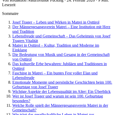
Von Redaktion Naturfreunde Pucking · 24. Februar 2026 · 9 Min.
Lesezeit
Sommaire
Josef Trager – Leben und Wirken in Matrei in Osttirol
Der Männergesangsverein Matrei – Eine Institution mit Herz
und Tradition
Lebensfreude und Gemeinschaft – Das Geheimnis von Josef
Tragers Vitalität
Matrei in Osttirol – Kultur, Tradition und Moderne im
Einklang
Die Bedeutung von Musik und Gesang in der Gemeinschaft
von Osttirol
Das kulturelle Erbe bewahren: Jubiläen und Traditionen in
Osttirol
Fasching in Matrei – Ein buntes Fest voller Elan und
Lebensfreude
Emotionale Momente und persönliche Geschichten beim 100.
Geburtstag von Josef Trager
Wichtige Aspekte der Lebensqualität im Alter: Ein Überblick
Wer ist Josef Trager und warum ist sein 100. Geburtstag
besonders?
Welche Rolle spielt der Männergesangsverein Matrei in der
Gemeinschaft?
Wie trägt das gesellschaftliche Leben in Matrei zur