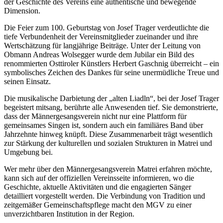
der Geschichte des Vereins eine authentische und bewegende
Dimension.
Die Feier zum 100. Geburtstag von Josef Trager verdeutlichte die
tiefe Verbundenheit der Vereinsmitglieder zueinander und ihre
Wertschätzung für langjährige Beiträge. Unter der Leitung von
Obmann Andreas Wolsegger wurde dem Jubilar ein Bild des
renommierten Osttiroler Künstlers Herbert Gaschnig überreicht – ein
symbolisches Zeichen des Dankes für seine unermüdliche Treue und
seinen Einsatz.
Die musikalische Darbietung der „alten Liadln“, bei der Josef Trager
begeistert mitsang, berührte alle Anwesenden tief. Sie demonstrierte,
dass der Männergesangsverein nicht nur eine Plattform für
gemeinsames Singen ist, sondern auch ein familiäres Band über
Jahrzehnte hinweg knüpft. Diese Zusammenarbeit trägt wesentlich
zur Stärkung der kulturellen und sozialen Strukturen in Matrei und
Umgebung bei.
Wer mehr über den Männergesangsverein Matrei erfahren möchte,
kann sich auf der offiziellen Vereinsseite informieren, wo die
Geschichte, aktuelle Aktivitäten und die engagierten Sänger
detailliert vorgestellt werden. Die Verbindung von Tradition und
zeitgemäßer Gemeinschaftspflege macht den MGV zu einer
unverzichtbaren Institution in der Region.