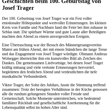
Geschichten beim 100. Geburtstag von
Josef Trager
Der 100. Geburtstag von Josef Trager war ein Fest voller
emotionaler Höhepunkte und wertvoller Erinnerungen. Im kleinen
Kreis von Familie und Nachbarn fand die Feier bei ihm zuhause in
Seblas statt. Die spürbare Wärme und gute Laune aller Beteiligten
machten den Abend zu einem unvergesslichen Ereignis.
Eine Überraschung war der Besuch des Männergesangsvereins
Matrei am frühen Abend, der mit einem Ständchen die lange Treue
und das Engagement von Josef Trager würdigte. Obmann Andreas
Wolsegger überreichte ihm ein kunstvolles Bild als Zeichen des
Dankes. Die gemeinsamen Liedvorträge, bei denen Josef Trager
kräftig mitsang und viele vertonte Erinnerungen hervorrief,
begleiteten den festlichen Abend und verdeutlichten die tiefe
musikalische Verbundenheit.
Viktor Trager, der Sohn des Jubilars, fasste die Stimmung treffend
zusammen: Trotz der beengten Verhältnisse in der Küche genossen
alle die rundum gelungenen Stunden voller Freude und
Gemeinschaft. Solche Momente unterstreichen, wie bedeutend
familiärer Rückhalt und gesellschaftliche Anerkennung für die
Lebensqualität selbst im hohen Alter sind.