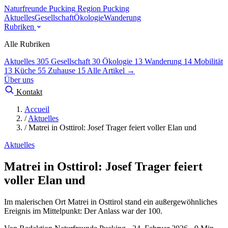
Naturfreunde Pucking
Region Pucking
Aktuelles
Gesellschaft
Ökologie
Wanderung
Rubriken
Alle Rubriken
Aktuelles
305
Gesellschaft
30
Ökologie
13
Wanderung
14
Mobilität
13
Küche
55
Zuhause
15
Alle Artikel →
Über uns
Kontakt
Accueil
/
Aktuelles
/
Matrei in Osttirol: Josef Trager feiert voller Elan und
Aktuelles
Matrei in Osttirol: Josef Trager feiert
voller Elan und
Im malerischen Ort Matrei in Osttirol stand ein außergewöhnliches
Ereignis im Mittelpunkt: Der Anlass war der 100.