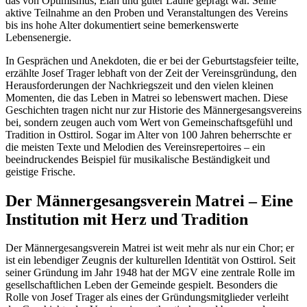
das von Optimismus, Elan und guter Laune geprägt war. Seine
aktive Teilnahme an den Proben und Veranstaltungen des Vereins
bis ins hohe Alter dokumentiert seine bemerkenswerte
Lebensenergie.
In Gesprächen und Anekdoten, die er bei der Geburtstagsfeier teilte,
erzählte Josef Trager lebhaft von der Zeit der Vereinsgründung, den
Herausforderungen der Nachkriegszeit und den vielen kleinen
Momenten, die das Leben in Matrei so lebenswert machen. Diese
Geschichten tragen nicht nur zur Historie des Männergesangsvereins
bei, sondern zeugen auch vom Wert von Gemeinschaftsgefühl und
Tradition in Osttirol. Sogar im Alter von 100 Jahren beherrschte er
die meisten Texte und Melodien des Vereinsrepertoires – ein
beeindruckendes Beispiel für musikalische Beständigkeit und
geistige Frische.
Der Männergesangsverein Matrei – Eine
Institution mit Herz und Tradition
Der Männergesangsverein Matrei ist weit mehr als nur ein Chor; er
ist ein lebendiger Zeugnis der kulturellen Identität von Osttirol. Seit
seiner Gründung im Jahr 1948 hat der MGV eine zentrale Rolle im
gesellschaftlichen Leben der Gemeinde gespielt. Besonders die
Rolle von Josef Trager als eines der Gründungsmitglieder verleiht