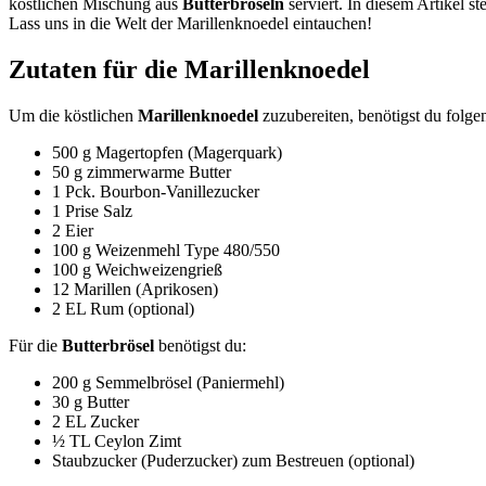
köstlichen Mischung aus
Butterbröseln
serviert. In diesem Artikel st
Lass uns in die Welt der Marillenknoedel eintauchen!
Zutaten für die Marillenknoedel
Um die köstlichen
Marillenknoedel
zuzubereiten, benötigst du folge
500 g Magertopfen (Magerquark)
50 g zimmerwarme Butter
1 Pck. Bourbon-Vanillezucker
1 Prise Salz
2 Eier
100 g Weizenmehl Type 480/550
100 g Weichweizengrieß
12 Marillen (Aprikosen)
2 EL Rum (optional)
Für die
Butterbrösel
benötigst du:
200 g Semmelbrösel (Paniermehl)
30 g Butter
2 EL Zucker
½ TL Ceylon Zimt
Staubzucker (Puderzucker) zum Bestreuen (optional)