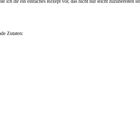
elle ich dir ein einfaches Rezept vor, das nicht nur leicht zuzubereiten i
nde Zutaten: