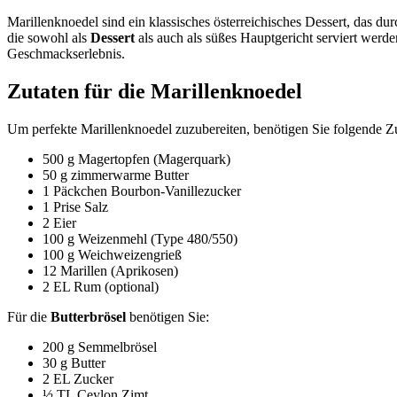
Marillenknoedel sind ein klassisches österreichisches Dessert, das du
die sowohl als
Dessert
als auch als süßes Hauptgericht serviert werd
Geschmackserlebnis.
Zutaten für die Marillenknoedel
Um perfekte Marillenknoedel zuzubereiten, benötigen Sie folgende Zu
500 g Magertopfen (Magerquark)
50 g zimmerwarme Butter
1 Päckchen Bourbon-Vanillezucker
1 Prise Salz
2 Eier
100 g Weizenmehl (Type 480/550)
100 g Weichweizengrieß
12 Marillen (Aprikosen)
2 EL Rum (optional)
Für die
Butterbrösel
benötigen Sie:
200 g Semmelbrösel
30 g Butter
2 EL Zucker
½ TL Ceylon Zimt