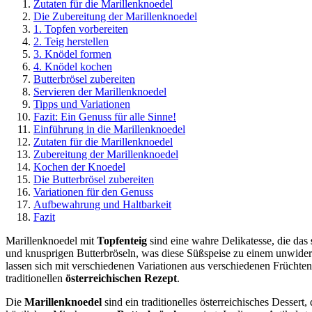
Zutaten für die Marillenknoedel
Die Zubereitung der Marillenknoedel
1. Topfen vorbereiten
2. Teig herstellen
3. Knödel formen
4. Knödel kochen
Butterbrösel zubereiten
Servieren der Marillenknoedel
Tipps und Variationen
Fazit: Ein Genuss für alle Sinne!
Einführung in die Marillenknoedel
Zutaten für die Marillenknoedel
Zubereitung der Marillenknoedel
Kochen der Knoedel
Die Butterbrösel zubereiten
Variationen für den Genuss
Aufbewahrung und Haltbarkeit
Fazit
Marillenknoedel mit
Topfenteig
sind eine wahre Delikatesse, die das
und knusprigen Butterbröseln, was diese Süßspeise zu einem unwiders
lassen sich mit verschiedenen Variationen aus verschiedenen Früchte
traditionellen
österreichischen Rezept
.
Die
Marillenknoedel
sind ein traditionelles österreichisches Desser