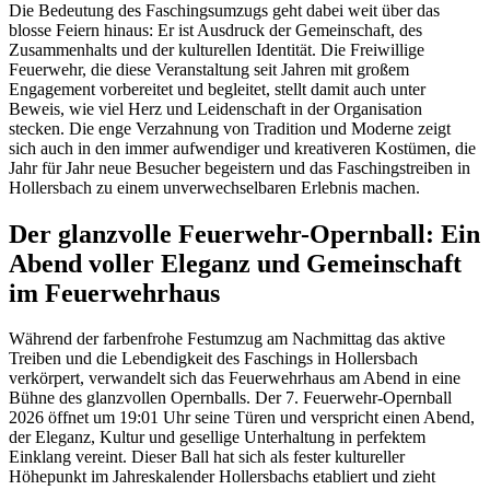
Die Bedeutung des Faschingsumzugs geht dabei weit über das
blosse Feiern hinaus: Er ist Ausdruck der Gemeinschaft, des
Zusammenhalts und der kulturellen Identität. Die Freiwillige
Feuerwehr, die diese Veranstaltung seit Jahren mit großem
Engagement vorbereitet und begleitet, stellt damit auch unter
Beweis, wie viel Herz und Leidenschaft in der Organisation
stecken. Die enge Verzahnung von Tradition und Moderne zeigt
sich auch in den immer aufwendiger und kreativeren Kostümen, die
Jahr für Jahr neue Besucher begeistern und das Faschingstreiben in
Hollersbach zu einem unverwechselbaren Erlebnis machen.
Der glanzvolle Feuerwehr-Opernball: Ein
Abend voller Eleganz und Gemeinschaft
im Feuerwehrhaus
Während der farbenfrohe Festumzug am Nachmittag das aktive
Treiben und die Lebendigkeit des Faschings in Hollersbach
verkörpert, verwandelt sich das Feuerwehrhaus am Abend in eine
Bühne des glanzvollen Opernballs. Der 7. Feuerwehr-Opernball
2026 öffnet um 19:01 Uhr seine Türen und verspricht einen Abend,
der Eleganz, Kultur und gesellige Unterhaltung in perfektem
Einklang vereint. Dieser Ball hat sich als fester kultureller
Höhepunkt im Jahreskalender Hollersbachs etabliert und zieht