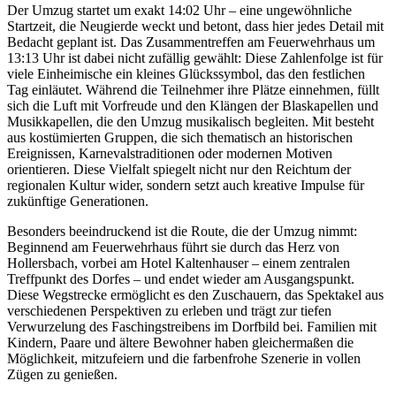
Der Umzug startet um exakt 14:02 Uhr – eine ungewöhnliche
Startzeit, die Neugierde weckt und betont, dass hier jedes Detail mit
Bedacht geplant ist. Das Zusammentreffen am Feuerwehrhaus um
13:13 Uhr ist dabei nicht zufällig gewählt: Diese Zahlenfolge ist für
viele Einheimische ein kleines Glückssymbol, das den festlichen
Tag einläutet. Während die Teilnehmer ihre Plätze einnehmen, füllt
sich die Luft mit Vorfreude und den Klängen der Blaskapellen und
Musikkapellen, die den Umzug musikalisch begleiten. Mit besteht
aus kostümierten Gruppen, die sich thematisch an historischen
Ereignissen, Karnevalstraditionen oder modernen Motiven
orientieren. Diese Vielfalt spiegelt nicht nur den Reichtum der
regionalen Kultur wider, sondern setzt auch kreative Impulse für
zukünftige Generationen.
Besonders beeindruckend ist die Route, die der Umzug nimmt:
Beginnend am Feuerwehrhaus führt sie durch das Herz von
Hollersbach, vorbei am Hotel Kaltenhauser – einem zentralen
Treffpunkt des Dorfes – und endet wieder am Ausgangspunkt.
Diese Wegstrecke ermöglicht es den Zuschauern, das Spektakel aus
verschiedenen Perspektiven zu erleben und trägt zur tiefen
Verwurzelung des Faschingstreibens im Dorfbild bei. Familien mit
Kindern, Paare und ältere Bewohner haben gleichermaßen die
Möglichkeit, mitzufeiern und die farbenfrohe Szenerie in vollen
Zügen zu genießen.