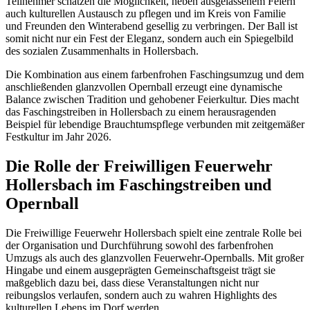
Teilnehmer schätzen die Möglichkeit, neben ausgelassenem Feiern
auch kulturellen Austausch zu pflegen und im Kreis von Familie
und Freunden den Winterabend gesellig zu verbringen. Der Ball ist
somit nicht nur ein Fest der Eleganz, sondern auch ein Spiegelbild
des sozialen Zusammenhalts in Hollersbach.
Die Kombination aus einem farbenfrohen Faschingsumzug und dem
anschließenden glanzvollen Opernball erzeugt eine dynamische
Balance zwischen Tradition und gehobener Feierkultur. Dies macht
das Faschingstreiben in Hollersbach zu einem herausragenden
Beispiel für lebendige Brauchtumspflege verbunden mit zeitgemäßer
Festkultur im Jahr 2026.
Die Rolle der Freiwilligen Feuerwehr
Hollersbach im Faschingstreiben und
Opernball
Die Freiwillige Feuerwehr Hollersbach spielt eine zentrale Rolle bei
der Organisation und Durchführung sowohl des farbenfrohen
Umzugs als auch des glanzvollen Feuerwehr-Opernballs. Mit großer
Hingabe und einem ausgeprägten Gemeinschaftsgeist trägt sie
maßgeblich dazu bei, dass diese Veranstaltungen nicht nur
reibungslos verlaufen, sondern auch zu wahren Highlights des
kulturellen Lebens im Dorf werden.