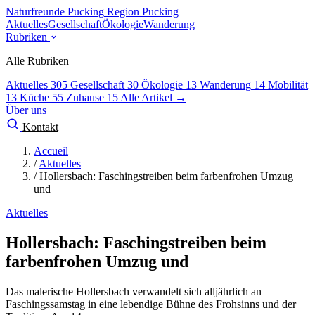
Naturfreunde Pucking
Region Pucking
Aktuelles
Gesellschaft
Ökologie
Wanderung
Rubriken
Alle Rubriken
Aktuelles
305
Gesellschaft
30
Ökologie
13
Wanderung
14
Mobilität
13
Küche
55
Zuhause
15
Alle Artikel →
Über uns
Kontakt
Accueil
/
Aktuelles
/
Hollersbach: Faschingstreiben beim farbenfrohen Umzug
und
Aktuelles
Hollersbach: Faschingstreiben beim
farbenfrohen Umzug und
Das malerische Hollersbach verwandelt sich alljährlich an
Faschingssamstag in eine lebendige Bühne des Frohsinns und der