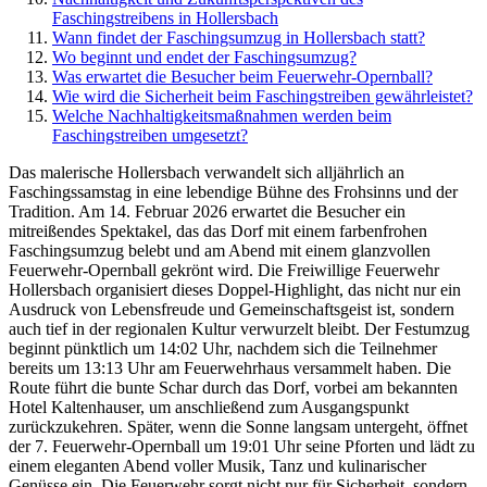
Faschingstreibens in Hollersbach
Wann findet der Faschingsumzug in Hollersbach statt?
Wo beginnt und endet der Faschingsumzug?
Was erwartet die Besucher beim Feuerwehr-Opernball?
Wie wird die Sicherheit beim Faschingstreiben gewährleistet?
Welche Nachhaltigkeitsmaßnahmen werden beim
Faschingstreiben umgesetzt?
Das malerische Hollersbach verwandelt sich alljährlich an
Faschingssamstag in eine lebendige Bühne des Frohsinns und der
Tradition. Am 14. Februar 2026 erwartet die Besucher ein
mitreißendes Spektakel, das das Dorf mit einem farbenfrohen
Faschingsumzug belebt und am Abend mit einem glanzvollen
Feuerwehr-Opernball gekrönt wird. Die Freiwillige Feuerwehr
Hollersbach organisiert dieses Doppel-Highlight, das nicht nur ein
Ausdruck von Lebensfreude und Gemeinschaftsgeist ist, sondern
auch tief in der regionalen Kultur verwurzelt bleibt. Der Festumzug
beginnt pünktlich um 14:02 Uhr, nachdem sich die Teilnehmer
bereits um 13:13 Uhr am Feuerwehrhaus versammelt haben. Die
Route führt die bunte Schar durch das Dorf, vorbei am bekannten
Hotel Kaltenhauser, um anschließend zum Ausgangspunkt
zurückzukehren. Später, wenn die Sonne langsam untergeht, öffnet
der 7. Feuerwehr-Opernball um 19:01 Uhr seine Pforten und lädt zu
einem eleganten Abend voller Musik, Tanz und kulinarischer
Genüsse ein. Die Feuerwehr sorgt nicht nur für Sicherheit, sondern