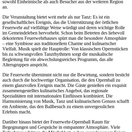
sowohl Einheimische als auch Besucher aus der weiteren Region
an.
Die Veranstaltung bietet weit mehr als nur Tanz: Es ist ein
gesellschaftliches Ereignis, das die Unterstützung der örtlichen
Feuerwehr auf vielfältige Weise würdigt und deren wichtige Rolle
im Gemeindeleben hervorhebt. Schon beim Betreten des liebevoll
dekorierten Feuerwehrhauses spürt man die besondere Atmosphäre
– eine Symbiose aus traditionellem Charme und kulinarischer
Vielfalt. Musik spielt die Hauptrolle: Von klassischen Opernstücken
bis zu schwungvollen Tanzrhythmen sorgt die musikalische
Begleitung für ein abwechslungsreiches Programm, das alle
Altersgruppen anspricht.
Die Feuerwehr übernimmt nicht nur die Bewirtung, sondern besticht
auch durch die hochwertige Organisation, die den Opernball zu
einem glanzvollen Ereignis macht. Die Gäste genießen ein exquisit
zusammengestelltes kulinarisches Angebot, das regionale
Spezialitäten mit internationalen Einflüssen kombiniert. Die
Harmonisierung von Musik, Tanz und kulinarischem Genuss schafft
ein Ambiente, das den Ballbesuch zu einem unvergesslichen
Erlebnis macht.
Darüber hinaus bietet der Feuerwehr-Opernball Raum für
Begegnungen und Gespräche in entspannter Atmosphäre. Viele