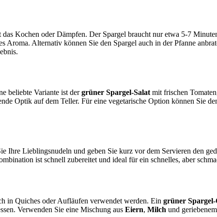
st das Kochen oder Dämpfen. Der Spargel braucht nur etwa 5-7 Minuten,
hes Aroma. Alternativ können Sie den Spargel auch in der Pfanne anbra
ebnis.
e beliebte Variante ist der
grüner Spargel-Salat
mit frischen Tomaten
hende Optik auf dem Teller. Für eine vegetarische Option können Sie d
 Sie Ihre Lieblingsnudeln und geben Sie kurz vor dem Servieren den ge
bination ist schnell zubereitet und ideal für ein schnelles, aber schm
auch in Quiches oder Aufläufen verwendet werden. Ein
grüner Spargel
dessen. Verwenden Sie eine Mischung aus
Eiern
,
Milch
und geriebenem 