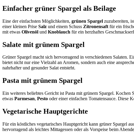
Einfacher grüner Spargel als Beilage
Eine der einfachsten Möglichkeiten,
grünen Spargel
zuzubereiten, i
einer kleinen Prise
Salz
und einem Schuss
Zitronensaft
für ein frisc
mit etwas
Olivenöl
und
Knoblauch
für ein herzhaftes Geschmackserl
Salate mit grünem Spargel
Grüner Spargel macht sich hervorragend in verschiedenen Salaten. Ein
bietet nicht nur eine Vielzahl an Aromen, sondern auch eine ansprec
nahrhafter und gesunder Salat entsteht.
Pasta mit grünem Spargel
Ein weiteres beliebtes Gericht ist Pasta mit grünem Spargel. Kochen
etwas
Parmesan
,
Pesto
oder einer einfachen Tomatensauce. Diese Kom
Vegetarische Hauptgerichte
Für ein köstliches vegetarisches Hauptgericht kann grüner Spargel 
hervorragend als leichtes Mittagessen oder als Vorspeise beim Aben