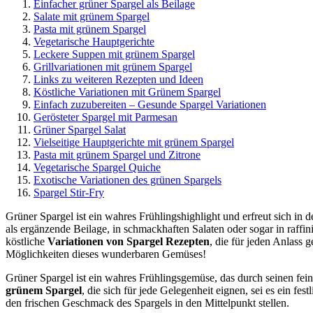
Einfacher grüner Spargel als Beilage
Salate mit grünem Spargel
Pasta mit grünem Spargel
Vegetarische Hauptgerichte
Leckere Suppen mit grünem Spargel
Grillvariationen mit grünem Spargel
Links zu weiteren Rezepten und Ideen
Köstliche Variationen mit Grünem Spargel
Einfach zuzubereiten – Gesunde Spargel Variationen
Gerösteter Spargel mit Parmesan
Grüner Spargel Salat
Vielseitige Hauptgerichte mit grünem Spargel
Pasta mit grünem Spargel und Zitrone
Vegetarische Spargel Quiche
Exotische Variationen des grünen Spargels
Spargel Stir-Fry
Grüner Spargel ist ein wahres Frühlingshighlight und erfreut sich in
als ergänzende Beilage, in schmackhaften Salaten oder sogar in raff
köstliche
Variationen von Spargel Rezepten
, die für jeden Anlass
Möglichkeiten dieses wunderbaren Gemüses!
Grüner Spargel ist ein wahres Frühlingsgemüse, das durch seinen fein
grünem Spargel
, die sich für jede Gelegenheit eignen, sei es ein f
den frischen Geschmack des Spargels in den Mittelpunkt stellen.