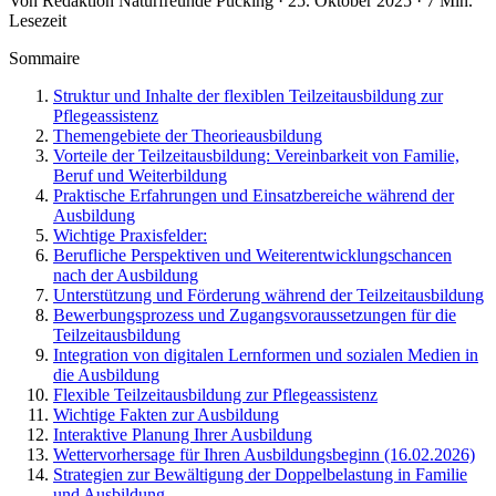
Von Redaktion Naturfreunde Pucking · 25. Oktober 2025 · 7 Min.
Lesezeit
Sommaire
Struktur und Inhalte der flexiblen Teilzeitausbildung zur
Pflegeassistenz
Themengebiete der Theorieausbildung
Vorteile der Teilzeitausbildung: Vereinbarkeit von Familie,
Beruf und Weiterbildung
Praktische Erfahrungen und Einsatzbereiche während der
Ausbildung
Wichtige Praxisfelder:
Berufliche Perspektiven und Weiterentwicklungschancen
nach der Ausbildung
Unterstützung und Förderung während der Teilzeitausbildung
Bewerbungsprozess und Zugangsvoraussetzungen für die
Teilzeitausbildung
Integration von digitalen Lernformen und sozialen Medien in
die Ausbildung
Flexible Teilzeitausbildung zur Pflegeassistenz
Wichtige Fakten zur Ausbildung
Interaktive Planung Ihrer Ausbildung
Wettervorhersage für Ihren Ausbildungsbeginn (16.02.2026)
Strategien zur Bewältigung der Doppelbelastung in Familie
und Ausbildung