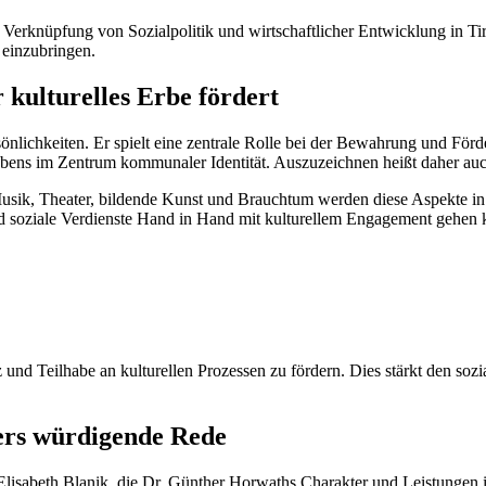
n Verknüpfung von Sozialpolitik und wirtschaftlicher Entwicklung in Ti
 einzubringen.
 kulturelles Erbe fördert
önlichkeiten. Er spielt eine zentrale Rolle bei der Bewahrung und Förde
 Lebens im Zentrum kommunaler Identität. Auszuzeichnen heißt daher au
ik, Theater, bildende Kunst und Brauchtum werden diese Aspekte in da
nd soziale Verdienste Hand in Hand mit kulturellem Engagement gehen
nd Teilhabe an kulturellen Prozessen zu fördern. Dies stärkt den sozia
ers würdigende Rede
lisabeth Blanik, die Dr. Günther Horwaths Charakter und Leistungen in 