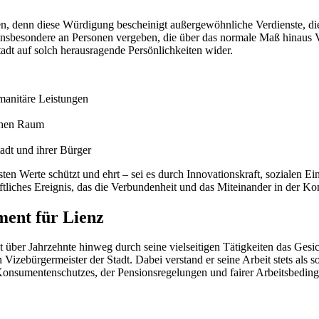
 denn diese Würdigung bescheinigt außergewöhnliche Verdienste, die ni
insbesondere an Personen vergeben, die über das normale Maß hinaus 
tadt auf solch herausragende Persönlichkeiten wider.
umanitäre Leistungen
chen Raum
adt und ihrer Bürger
ten Werte schützt und ehrt – sei es durch Innovationskraft, sozialen Ein
haftliches Ereignis, das die Verbundenheit und das Miteinander in der K
ment für Lienz
t über Jahrzehnte hinweg durch seine vielseitigen Tätigkeiten das Gesi
Vizebürgermeister der Stadt. Dabei verstand er seine Arbeit stets als so
Konsumentenschutzes, der Pensionsregelungen und fairer Arbeitsbeding