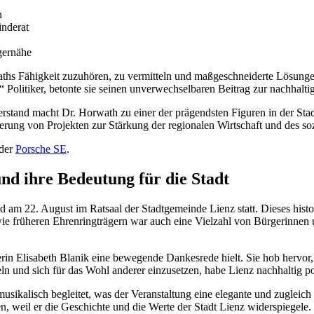
n
inderat
gernähe
waths Fähigkeit zuzuhören, zu vermitteln und maßgeschneiderte Lösun
Politiker, betonte sie seinen unverwechselbaren Beitrag zur nachhalti
tand macht Dr. Horwath zu einer der prägendsten Figuren in der Stadtg
tiierung von Projekten zur Stärkung der regionalen Wirtschaft und des 
 der
Porsche SE
.
nd ihre Bedeutung für die Stadt
 am 22. August im Ratsaal der Stadtgemeinde Lienz statt. Dieses hist
owie früheren Ehrenringträgern war auch eine Vielzahl von Bürgerinn
rin Elisabeth Blanik eine bewegende Dankesrede hielt. Sie hob hervor, 
n und sich für das Wohl anderer einzusetzen, habe Lienz nachhaltig pos
alisch begleitet, was der Veranstaltung eine elegante und zugleich h
, weil er die Geschichte und die Werte der Stadt Lienz widerspiegele.