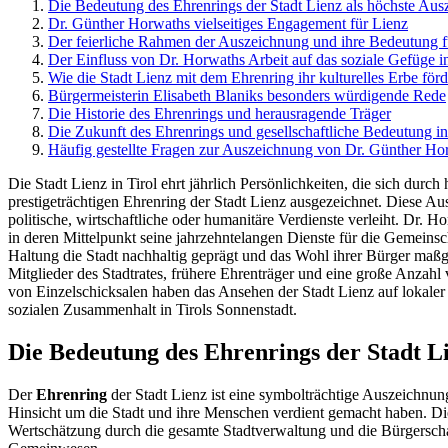
Die Bedeutung des Ehrenrings der Stadt Lienz als höchste Au
Dr. Günther Horwaths vielseitiges Engagement für Lienz
Der feierliche Rahmen der Auszeichnung und ihre Bedeutung fü
Der Einfluss von Dr. Horwaths Arbeit auf das soziale Gefüge in
Wie die Stadt Lienz mit dem Ehrenring ihr kulturelles Erbe förd
Bürgermeisterin Elisabeth Blaniks besonders würdigende Rede
Die Historie des Ehrenrings und herausragende Träger
Die Zukunft des Ehrenrings und gesellschaftliche Bedeutung in
Häufig gestellte Fragen zur Auszeichnung von Dr. Günther Ho
Die Stadt Lienz in Tirol ehrt jährlich Persönlichkeiten, die sich d
prestigeträchtigen Ehrenring der Stadt Lienz ausgezeichnet. Diese Aus
politische, wirtschaftliche oder humanitäre Verdienste verleiht. Dr. 
in deren Mittelpunkt seine jahrzehntelangen Dienste für die Gemeinsc
Haltung die Stadt nachhaltig geprägt und das Wohl ihrer Bürger maßge
Mitglieder des Stadtrates, frühere Ehrenträger und eine große Anzah
von Einzelschicksalen haben das Ansehen der Stadt Lienz auf lokaler
sozialen Zusammenhalt in Tirols Sonnenstadt.
Die Bedeutung des Ehrenrings der Stadt L
Der
Ehrenring
der Stadt Lienz ist eine symbolträchtige Auszeichnung, 
Hinsicht um die Stadt und ihre Menschen verdient gemacht haben. Die
Wertschätzung durch die gesamte Stadtverwaltung und die Bürgerschaft