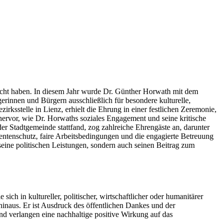
macht haben. In diesem Jahr wurde Dr. Günther Horwath mit dem
gerinnen und Bürgern ausschließlich für besondere kulturelle,
irksstelle in Lienz, erhielt die Ehrung in einer festlichen Zeremonie,
 hervor, wie Dr. Horwaths soziales Engagement und seine kritische
er Stadtgemeinde stattfand, zog zahlreiche Ehrengäste an, darunter
entenschutz, faire Arbeitsbedingungen und die engagierte Betreuung
seine politischen Leistungen, sondern auch seinen Beitrag zum
sich in kultureller, politischer, wirtschaftlicher oder humanitärer
inaus. Er ist Ausdruck des öffentlichen Dankes und der
nd verlangen eine nachhaltige positive Wirkung auf das