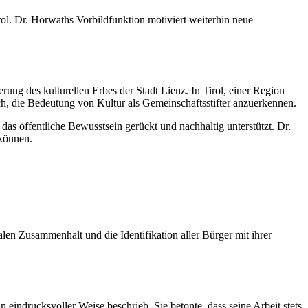
rol. Dr. Horwaths Vorbildfunktion motiviert weiterhin neue
rung des kulturellen Erbes der Stadt Lienz. In Tirol, einer Region
ch, die Bedeutung von Kultur als Gemeinschaftsstifter anzuerkennen.
s öffentliche Bewusstsein gerückt und nachhaltig unterstützt. Dr.
 können.
len Zusammenhalt und die Identifikation aller Bürger mit ihrer
eindrucksvoller Weise beschrieb. Sie betonte, dass seine Arbeit stets