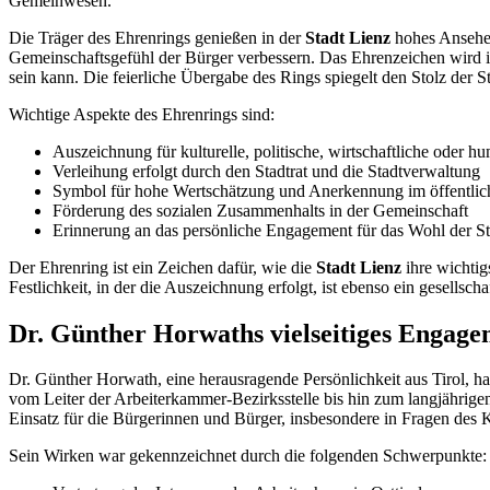
Gemeinwesen.
Die Träger des Ehrenrings genießen in der
Stadt Lienz
hohes Ansehen,
Gemeinschaftsgefühl der Bürger verbessern. Das Ehrenzeichen wird 
sein kann. Die feierliche Übergabe des Rings spiegelt den Stolz der S
Wichtige Aspekte des Ehrenrings sind:
Auszeichnung für kulturelle, politische, wirtschaftliche oder h
Verleihung erfolgt durch den Stadtrat und die Stadtverwaltung
Symbol für hohe Wertschätzung und Anerkennung im öffentli
Förderung des sozialen Zusammenhalts in der Gemeinschaft
Erinnerung an das persönliche Engagement für das Wohl der St
Der Ehrenring ist ein Zeichen dafür, wie die
Stadt Lienz
ihre wichtigs
Festlichkeit, in der die Auszeichnung erfolgt, ist ebenso ein gesellsc
Dr. Günther Horwaths vielseitiges Engage
Dr. Günther Horwath, eine herausragende Persönlichkeit aus Tirol, ha
vom Leiter der Arbeiterkammer-Bezirksstelle bis hin zum langjährigen 
Einsatz für die Bürgerinnen und Bürger, insbesondere in Fragen des 
Sein Wirken war gekennzeichnet durch die folgenden Schwerpunkte: