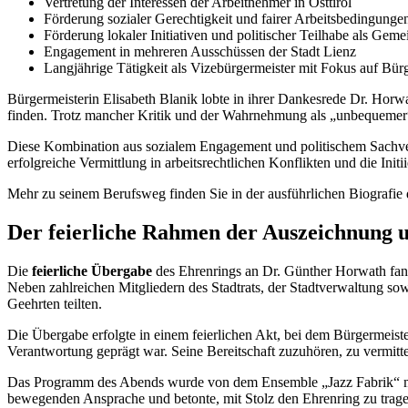
Vertretung der Interessen der Arbeitnehmer in Osttirol
Förderung sozialer Gerechtigkeit und fairer Arbeitsbedingunge
Förderung lokaler Initiativen und politischer Teilhabe als Geme
Engagement in mehreren Ausschüssen der Stadt Lienz
Langjährige Tätigkeit als Vizebürgermeister mit Fokus auf Bür
Bürgermeisterin Elisabeth Blanik lobte in ihrer Dankesrede Dr. Hor
finden. Trotz mancher Kritik und der Wahrnehmung als „unbequemer“ 
Diese Kombination aus sozialem Engagement und politischem Sachvers
erfolgreiche Vermittlung in arbeitsrechtlichen Konflikten und die Ini
Mehr zu seinem Berufsweg finden Sie in der ausführlichen Biografie
Der feierliche Rahmen der Auszeichnung u
Die
feierliche Übergabe
des Ehrenrings an Dr. Günther Horwath fand
Neben zahlreichen Mitgliedern des Stadtrats, der Stadtverwaltung s
Geehrten teilten.
Die Übergabe erfolgte in einem feierlichen Akt, bei dem Bürgermeiste
Verantwortung geprägt war. Seine Bereitschaft zuzuhören, zu vermittel
Das Programm des Abends wurde von dem Ensemble „Jazz Fabrik“ musik
bewegenden Ansprache und betonte, mit Stolz den Ehrenring zu tragen