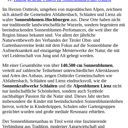
Im Herzen Osttirols, umgeben von majestätischen Alpen, zeichnen
sich aktuell die Gemeinden Abfaltersbach, Schlaiten und Lienz als
wahre
Sonnenblumen-Hochburgen
aus. Diese Orte haben nicht
nur traditionelle landwirtschaftliche Wurzeln, sondern begeistern mit
beeindruckenden Sonnenblumen-Perfomances, die weit über die
Region hinaus bekannt sind. Vor allem der jährliche
Naturwettbewerb des Verbandes der Tiroler Obst- und
Gartenbauvereine lenkt mit dem Fokus auf die Sonnenblume die
Aufmerksamkeit auf einzigartige Meisterwerke der Natur, die mit
viel Leidenschaft von Jung und Alt gehegt werden.
Mit einer Gesamthöhe von über
140.500 cm Sonnenblumen
,
verteilt auf zahlreiche Teilnehmer unterschiedlicher Altersklassen
und Arten des Anbaus, zeigen Osttiroler Gemeinschaften wie
Abfaltersbach, Schlaiten und Lienz eindrucksvoll, wie die
Sonnenkraftwerke Schlaiten
und die
Alpenblumen Lienz
nicht
nur landschaftliche Schönheiten, sondern auch Symbole
nachhaltiger Passion für die Natur sind. Dieses Jahr stechen
insbesondere die Kinder mit beeinduckenden Sonnenblumenhöhen
hervor, welche in Kinderkrippen, Schulen oder Gartengruppen
gezüchtet wurden und große mediale Resonanz erhielten.
Der Sonnenblumenanbau in Tirol weist eine faszinierende
Verbindung aus Tradition, moderner Agrarwirtschaft und