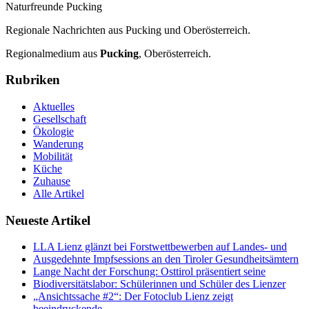
Naturfreunde Pucking
Regionale Nachrichten aus Pucking und Oberösterreich.
Regionalmedium aus
Pucking
, Oberösterreich.
Rubriken
Aktuelles
Gesellschaft
Ökologie
Wanderung
Mobilität
Küche
Zuhause
Alle Artikel
Neueste Artikel
LLA Lienz glänzt bei Forstwettbewerben auf Landes- und
Ausgedehnte Impfsessions an den Tiroler Gesundheitsämtern
Lange Nacht der Forschung: Osttirol präsentiert seine
Biodiversitätslabor: Schülerinnen und Schüler des Lienzer
„Ansichtssache #2“: Der Fotoclub Lienz zeigt
beeindruckende