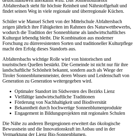
deutschlandweit anerkannt wird. Das Sonnenblumenöl
Abfaltersbach steht für höchste Reinheit und Nährstoffgehalt und
findet seinen Weg in viele regionale und überregionale Küchen.
Schüler wie Manuel Schett von der Mittelschule Abfaltersbach
zeigen jährlich ihre Fähigkeiten im Rahmen des Naturwettbewerbs,
wodurch die Tradition der Sonnenblume als landwirtschaftliches
Kulturgut lebendig bleibt. Die Kombination aus moderner
Forschung zu dürreresistenten Sorten und traditioneller Kulturpflege
macht den Erfolg dieses Standorts aus.
Abfaltersbachs wichtige Rolle wird von historischen und
touristischen Quellen bestärkt. Die Gemeinde ist nicht nur für ihre
landschaftliche Schönheit bekannt, sondern auch als Wiege der
Tiroler Sonnenblumenmeister, deren Wissen und Leidenschaft von
Generation zu Generation weitergegeben wird.
Optimaler Standort im Südwesten des Bezirks Lienz
Vielfältige landwirtschaftliche Traditionen
Förderung von Nachhaltigkeit und Biodiversität
Bekanntheit durch hochwertige Sonnenblumenprodukte
Engagement in Bildungsprojekten mit regionalen Schulen
Die Nähe zu anderen Bergregionen erweitert das ökologische
Bewusstsein und die Innovationskraft im Anbau und in der
Vermarktung der Lienz Bio-Sonnenblumen.