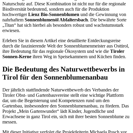
Naturschutz auf. Diese Kombination ist nicht nur für die regionale
Biodiversität bedeutend, sondern auch für die Produktion
hochwertiger
Lienz Bio-Sonnenblumen
und die Gewinnung von
nahrhaftem
Sonnenblumenöl Abfaltersbach
. Die bewährte Sorte
„Titan“ hat sich hierbei als besonders robust und wachstumsstark
erwiesen.
Erleben Sie in diesem Artikel eine detaillierte Entdeckungsreise
durch die faszinierende Welt der Sonnenblumenmeister aus Osttirol,
ihre Bedeutung für das regionale Ökosystem und wie die
Tiroler
Sonnen-Kerne
ihren Weg in Speisekammern und Küchen finden.
Die Bedeutung des Naturwettbewerbs in
Tirol für den Sonnenblumenanbau
Der jährlich stattfindende Naturwettbewerb des Verbandes der
Tiroler Obst- und Gartenbauvereine stellt eine wichtige Plattform
dar, um die Begeisterung und Kompetenzen rund um den
Gartenbau, insbesondere den Sonnenblumenanbau, zu fördern. Das
Projekt „Mein Gartenwunder“ lädt Kinder, Jugendliche und
Erwachsene in ganz Tirol ein, sich mit ihrer besten Sonnenblume zu
messen.
Mit dieser Initiative verfolgt die Projektleiterin Michaela Posch vor