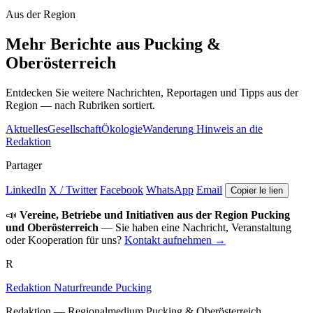
Aus der Region
Mehr Berichte aus Pucking &
Oberösterreich
Entdecken Sie weitere Nachrichten, Reportagen und Tipps aus der
Region — nach Rubriken sortiert.
Aktuelles
Gesellschaft
Ökologie
Wanderung
Hinweis an die
Redaktion
Partager
LinkedIn
X / Twitter
Facebook
WhatsApp
Email
Copier le lien
📣
Vereine, Betriebe und Initiativen aus der Region Pucking
und Oberösterreich
— Sie haben eine Nachricht, Veranstaltung
oder Kooperation für uns?
Kontakt aufnehmen →
R
Redaktion Naturfreunde Pucking
Redaktion — Regionalmedium Pucking & Oberösterreich