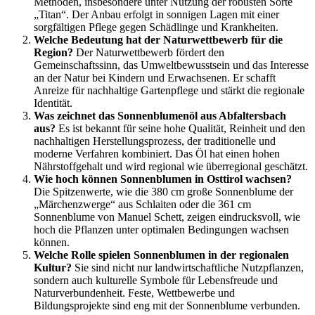
Methoden, insbesondere unter Nutzung der robusten Sorte
„Titan“. Der Anbau erfolgt in sonnigen Lagen mit einer
sorgfältigen Pflege gegen Schädlinge und Krankheiten.
Welche Bedeutung hat der Naturwettbewerb für die
Region?
Der Naturwettbewerb fördert den
Gemeinschaftssinn, das Umweltbewusstsein und das Interesse
an der Natur bei Kindern und Erwachsenen. Er schafft
Anreize für nachhaltige Gartenpflege und stärkt die regionale
Identität.
Was zeichnet das Sonnenblumenöl aus Abfaltersbach
aus?
Es ist bekannt für seine hohe Qualität, Reinheit und den
nachhaltigen Herstellungsprozess, der traditionelle und
moderne Verfahren kombiniert. Das Öl hat einen hohen
Nährstoffgehalt und wird regional wie überregional geschätzt.
Wie hoch können Sonnenblumen in Osttirol wachsen?
Die Spitzenwerte, wie die 380 cm große Sonnenblume der
„Märchenzwerge“ aus Schlaiten oder die 361 cm
Sonnenblume von Manuel Schett, zeigen eindrucksvoll, wie
hoch die Pflanzen unter optimalen Bedingungen wachsen
können.
Welche Rolle spielen Sonnenblumen in der regionalen
Kultur?
Sie sind nicht nur landwirtschaftliche Nutzpflanzen,
sondern auch kulturelle Symbole für Lebensfreude und
Naturverbundenheit. Feste, Wettbewerbe und
Bildungsprojekte sind eng mit der Sonnenblume verbunden.