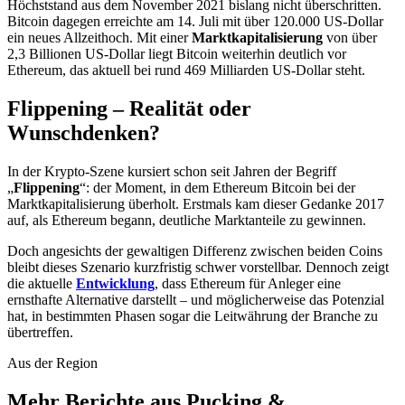
Höchststand aus dem November 2021 bislang nicht überschritten.
Bitcoin dagegen erreichte am 14. Juli mit über 120.000 US-Dollar
ein neues Allzeithoch. Mit einer
Marktkapitalisierung
von über
2,3 Billionen US-Dollar liegt Bitcoin weiterhin deutlich vor
Ethereum, das aktuell bei rund 469 Milliarden US-Dollar steht.
Flippening – Realität oder
Wunschdenken?
In der Krypto-Szene kursiert schon seit Jahren der Begriff
„
Flippening
“: der Moment, in dem Ethereum Bitcoin bei der
Marktkapitalisierung überholt. Erstmals kam dieser Gedanke 2017
auf, als Ethereum begann, deutliche Marktanteile zu gewinnen.
Doch angesichts der gewaltigen Differenz zwischen beiden Coins
bleibt dieses Szenario kurzfristig schwer vorstellbar. Dennoch zeigt
die aktuelle
Entwicklung
, dass Ethereum für Anleger eine
ernsthafte Alternative darstellt – und möglicherweise das Potenzial
hat, in bestimmten Phasen sogar die Leitwährung der Branche zu
übertreffen.
Aus der Region
Mehr Berichte aus Pucking &